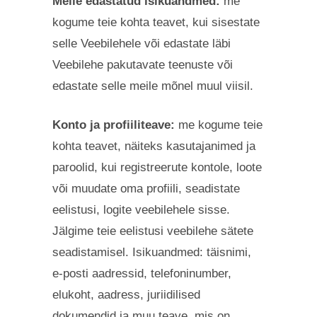
Meile edastatud isikuandmed:
me
kogume teie kohta teavet, kui sisestate
selle Veebilehele või edastate läbi
Veebilehe pakutavate teenuste või
edastate selle meile mõnel muul viisil.
Konto ja profiiliteave:
me kogume teie
kohta teavet, näiteks kasutajanimed ja
paroolid, kui registreerute kontole, loote
või muudate oma profiili, seadistate
eelistusi, logite veebilehele sisse.
Jälgime teie eelistusi veebilehe sätete
seadistamisel.
Isikuandmed: täisnimi,
e-posti aadressid, telefoninumber,
elukoht, aadress, juriidilised
dokumendid ja muu teave, mis on