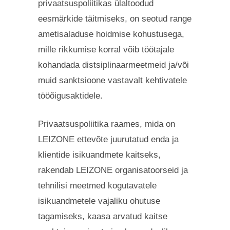
privaatsuspoliitikas ülaltoodud
eesmärkide täitmiseks, on seotud range
ametisaladuse hoidmise kohustusega,
mille rikkumise korral võib töötajale
kohandada distsiplinaarmeetmeid ja/või
muid sanktsioone vastavalt kehtivatele
tööõigusaktidele.
Privaatsuspoliitika raames, mida on
LEIZONE ettevõte juurutatud enda ja
klientide isikuandmete kaitseks,
rakendab LEIZONE organisatoorseid ja
tehnilisi meetmed kogutavatele
isikuandmetele vajaliku ohutuse
tagamiseks, kaasa arvatud kaitse