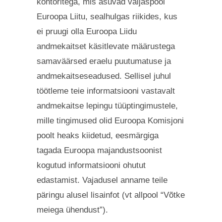
kontoritega, mis asuvad väljaspool
Euroopa Liitu, sealhulgas riikides, kus
ei pruugi olla Euroopa Liidu
andmekaitset käsitlevate määrustega
samaväärsed eraelu puutumatuse ja
andmekaitseseadused. Sellisel juhul
töötleme teie informatsiooni vastavalt
andmekaitse lepingu tüüptingimustele,
mille tingimused olid Euroopa Komisjoni
poolt heaks kiidetud, eesmärgiga
tagada Euroopa majandustsoonist
kogutud informatsiooni ohutut
edastamist. Vajadusel anname teile
päringu alusel lisainfot (vt allpool “Võtke
meiega ühendust”).