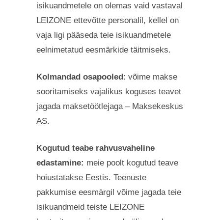
isikuandmetele on olemas vaid vastaval
LEIZONE ettevõtte personalil, kellel on
vaja ligi pääseda teie isikuandmetele
eelnimetatud eesmärkide täitmiseks.
Kolmandad osapooled
: võime makse
sooritamiseks vajalikus koguses teavet
jagada maksetöötlejaga – Maksekeskus
AS.
Kogutud teabe rahvusvaheline
edastamine:
meie poolt kogutud teave
hoiustatakse Eestis. Teenuste
pakkumise eesmärgil võime jagada teie
isikuandmeid teiste LEIZONE