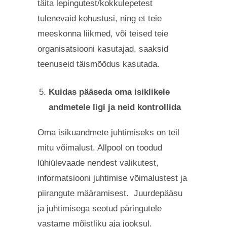
täita lepingutest/kokkulepetest
tulenevaid kohustusi, ning et teie
meeskonna liikmed, või teised teie
organisatsiooni kasutajad, saaksid
teenuseid täismõõdus kasutada.
Kuidas pääseda oma isiklikele
andmetele ligi ja neid kontrollida
Oma isikuandmete juhtimiseks on teil
mitu võimalust. Allpool on toodud
lühiülevaade nendest valikutest,
informatsiooni juhtimise võimalustest ja
piirangute määramisest. Juurdepääsu
ja juhtimisega seotud päringutele
vastame mõistliku aja jooksul.