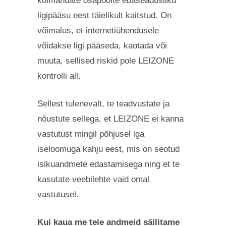
kolmandate osapoolte ebaseadusliku
ligipääsu eest täielikult kaitstud. On
võimalus, et internetiühendusele
võidakse ligi pääseda, kaotada või
muuta, sellised riskid pole LEIZONE
kontrolli all.
Sellest tulenevalt, te teadvustate ja
nõustute sellega, et LEIZONE ei kanna
vastutust mingil põhjusel iga
iseloomuga kahju eest, mis on seotud
isikuandmete edastamisega ning et te
kasutate veebilehte vaid omal
vastutusel.
Kui kaua me teie andmeid säilitame