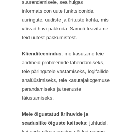
suurendamisele, sealhulgas
informatsioon uute funktsioonide,
uuringute, uudiste ja ürituste kohta, mis
võivad huvi pakkuda. Samuti teavitame
teid uutest pakkumistest.
Klienditeenindus:
me kasutame teie
andmeid probleemide lahendamiseks,
teie päringutele vastamiseks, logifailide
analüüsimiseks, teie kasutajakogemuse
parandamiseks ja teenuste
täiustamiseks.
Meie õigustatud ärihuvide ja
seaduslike õiguste kaitseks:
juhtudel,
kui seda nõuab seadus või kui peame