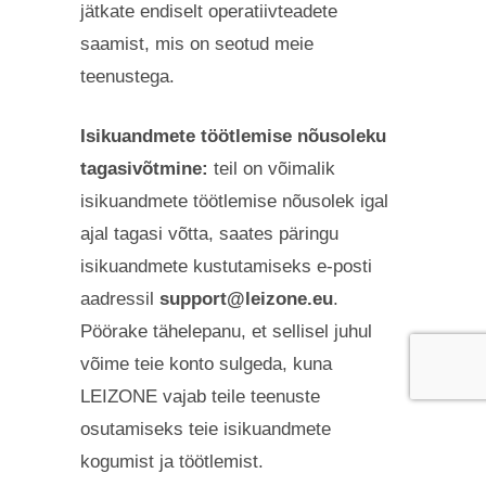
jätkate endiselt operatiivteadete
saamist, mis on seotud meie
teenustega.
Isikuandmete töötlemise nõusoleku
tagasivõtmine:
teil on võimalik
isikuandmete töötlemise nõusolek igal
ajal tagasi võtta, saates päringu
isikuandmete kustutamiseks e-posti
aadressil
support@leizone.eu
.
Pöörake tähelepanu, et sellisel juhul
võime teie konto sulgeda, kuna
LEIZONE vajab teile teenuste
osutamiseks teie isikuandmete
kogumist ja töötlemist.