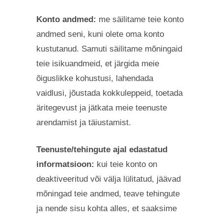
Konto andmed:
me säilitame teie konto
andmed seni, kuni olete oma konto
kustutanud. Samuti säilitame mõningaid
teie isikuandmeid, et järgida meie
õiguslikke kohustusi, lahendada
vaidlusi, jõustada kokkuleppeid, toetada
äritegevust ja jätkata meie teenuste
arendamist ja täiustamist.
Teenuste/tehingute ajal edastatud
informatsioon:
kui teie konto on
deaktiveeritud või välja lülitatud, jäävad
mõningad teie andmed, teave tehingute
ja nende sisu kohta alles, et saaksime