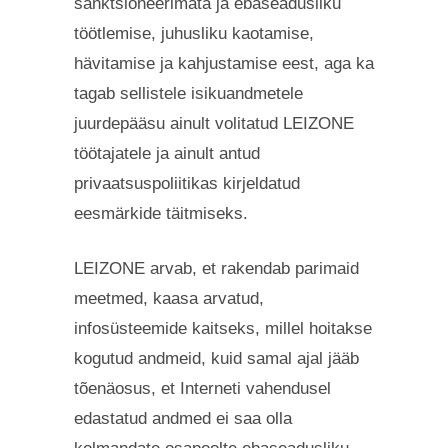
sanktsioneerimata ja ebaseadusliku
töötlemise, juhusliku kaotamise,
hävitamise ja kahjustamise eest, aga ka
tagab sellistele isikuandmetele
juurdepääsu ainult volitatud LEIZONE
töötajatele ja ainult antud
privaatsuspoliitikas kirjeldatud
eesmärkide täitmiseks.
LEIZONE arvab, et rakendab parimaid
meetmed, kaasa arvatud,
infosüsteemide kaitseks, millel hoitakse
kogutud andmeid, kuid samal ajal jääb
tõenäosus, et Interneti vahendusel
edastatud andmed ei saa olla