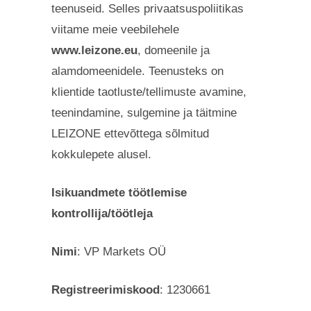
teenuseid. Selles privaatsuspoliitikas
viitame meie veebilehele
www.leizone.eu
, domeenile ja
alamdomeenidele. Teenusteks on
klientide taotluste/tellimuste avamine,
teenindamine, sulgemine ja täitmine
LEIZONE ettevõttega sõlmitud
kokkulepete alusel.
Isikuandmete töötlemise
kontrollija/töötleja
Nimi
: VP Markets OÜ
Registreerimiskood
: 1230661