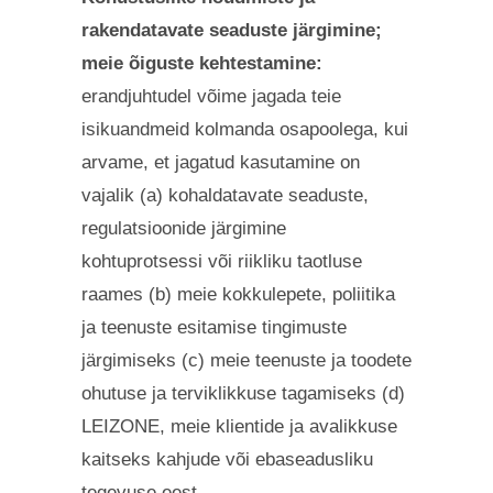
rakendatavate seaduste järgimine;
meie õiguste kehtestamine:
erandjuhtudel võime jagada teie
isikuandmeid kolmanda osapoolega, kui
arvame, et jagatud kasutamine on
vajalik (a) kohaldatavate seaduste,
regulatsioonide järgimine
kohtuprotsessi või riikliku taotluse
raames (b) meie kokkulepete, poliitika
ja teenuste esitamise tingimuste
järgimiseks (c) meie teenuste ja toodete
ohutuse ja terviklikkuse tagamiseks (d)
LEIZONE, meie klientide ja avalikkuse
kaitseks kahjude või ebaseadusliku
tegevuse eest.