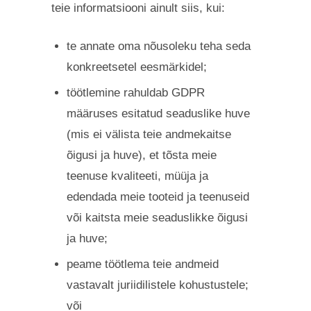
teie informatsiooni ainult siis, kui:
te annate oma nõusoleku teha seda
konkreetsetel eesmärkidel;
töötlemine rahuldab GDPR
määruses esitatud seaduslike huve
(mis ei välista teie andmekaitse
õigusi ja huve), et tõsta meie
teenuse kvaliteeti, müüja ja
edendada meie tooteid ja teenuseid
või kaitsta meie seaduslikke õigusi
ja huve;
peame töötlema teie andmeid
vastavalt juriidilistele kohustustele;
või