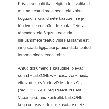
Privaatsuspoliitika selgitab teie valikuid,
mis on seotud meie poolt teie kohta
kogutud isikuandmete kasutamise ja
töötlemise eesmärkide kohta. Teie valik
tähendab teie õigust keelduda
isikuandmete teatud viisi kasutamisest
ning saada ligipääsu ja uuendada teatud
informatsiooni enda kohta.
Antud dokumendis kasutusel olevad
sõnad «LEIZONE», «meie» või «meid»
viitavad ettevõttele VP Markets OÜ
(reg. 12306661, registreeritud Eesti
Vabariigis), mis kontrollib LEIZONE
kogutud teavet, kui te kasutate meie