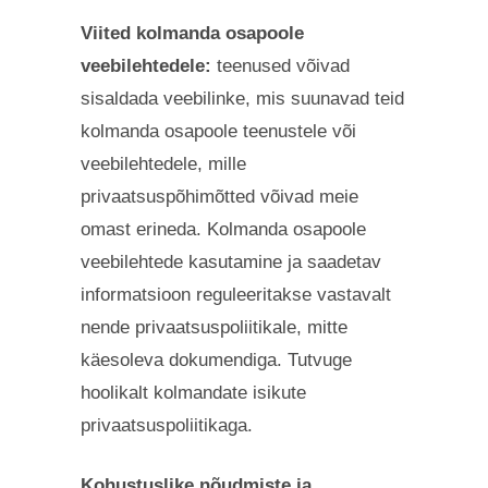
Viited kolmanda osapoole
veebilehtedele:
teenused võivad
sisaldada veebilinke, mis suunavad teid
kolmanda osapoole teenustele või
veebilehtedele, mille
privaatsuspõhimõtted võivad meie
omast erineda. Kolmanda osapoole
veebilehtede kasutamine ja saadetav
informatsioon reguleeritakse vastavalt
nende privaatsuspoliitikale, mitte
käesoleva dokumendiga. Tutvuge
hoolikalt kolmandate isikute
privaatsuspoliitikaga.
Kohustuslike nõudmiste ja