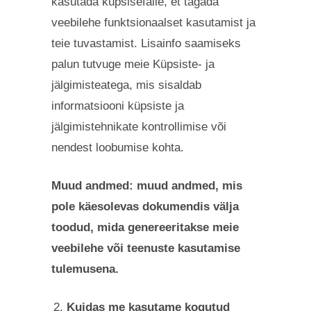
kasutada küpsisefaile, et tagada
veebilehe funktsionaalset kasutamist ja
teie tuvastamist. Lisainfo saamiseks
palun tutvuge meie Küpsiste- ja
jälgimisteatega, mis sisaldab
informatsiooni küpsiste ja
jälgimistehnikate kontrollimise või
nendest loobumise kohta.
Muud andmed: muud andmed, mis
pole käesolevas dokumendis välja
toodud, mida genereeritakse meie
veebilehe või teenuste kasutamise
tulemusena.
Kuidas me kasutame kogutud